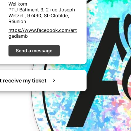
Wellkom
PTU Bâtiment 3, 2 rue Joseph
Wetzell, 97490, St-Clotilde,
Réunion
https://www.facebook.com/art
gadiamb
Send a message
ot receive my ticket