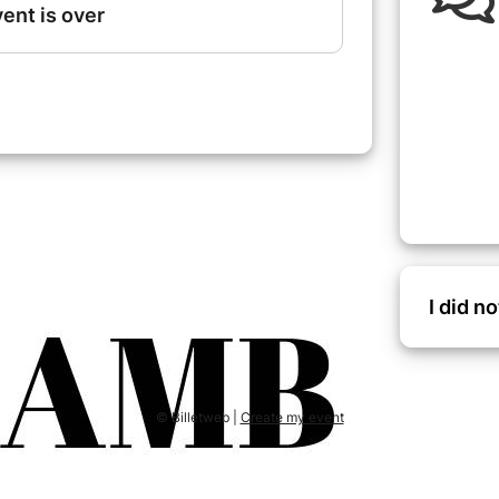
I did n
© Billetweb |
Create my event