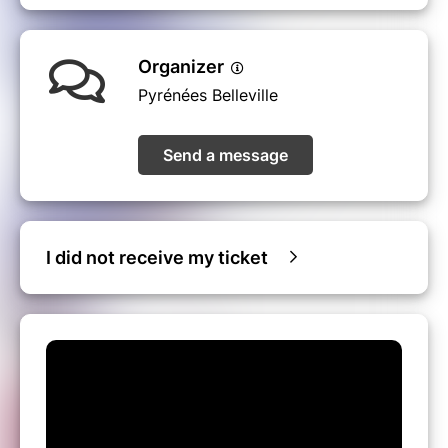
Bruno Marion
est futuriste. Surnommé le
moine futuriste, il est l’auteur de l’ouvrage de
référence sur comment profiter du chaos et de
l’incertitude : Chaos, mode d’emploi.
Organizer
Pyrénées Belleville
Florence Battut
, cultivatrice de liens,
Permacultrice et Fondatrice de l'association Le
jardin d'Amélie
Send a message
Adèle Galey
de Ticket for change. Une
pédagogie moderne pour activer vos talents
et construire ensemble un monde désirable
pour demain
I did not receive my ticket
Nous vous attendons nombreux, nombreuses