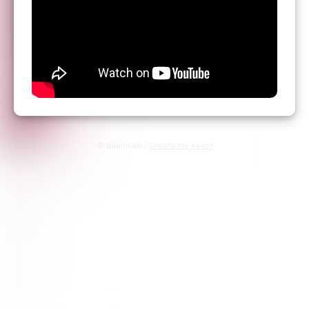
© Billetweb |
Create my event