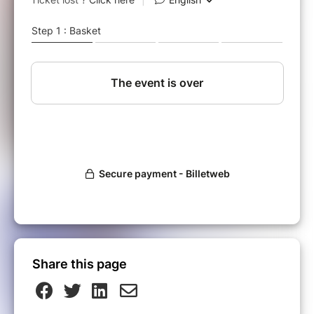
recevrez un lien pour visualiser le film et
accéder à la conférence.
L’association « On Passe à l’Acte » est partie à
la rencontre de celles et ceux qui ont trouvé
leur place dans le monde. Passionnés et
inspirants, ils ont inventé un métier en phase
avec leur raison d’être et contribuent à bâtir un
monde plus équilibré.
Leur témoignage donne un courage énorme
pour agir et participer aux mutations en cours
en devenant « artistes » de nos vies. Et si les
crises en cours pouvaient être dépassées en
révélant notre potentiel et en œuvrant pour
l’harmonie ?
Il sera suivi d'un débat avec :
Share this page
Guy R. Cloutier
, précurseur d’une nouvelle
vision pour l’individu et l’entreprise du futur.