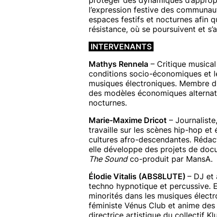
l’expression festive des communau
espaces festifs et nocturnes afin q
résistance, où se poursuivent et s’a
INTERVENANTS
Mathys Rennela
– Critique musical 
conditions socio-économiques et l
musiques électroniques. Membre du 
des modèles économiques alternatif
nocturnes.
Marie-Maxime Dricot
– Journaliste,
travaille sur les scènes hip-hop et
cultures afro-descendantes. Rédac
elle développe des projets de doc
The Sound
co-produit par MansA.
Élodie Vitalis (ABS8LUTE)
– DJ et 
techno hypnotique et percussive. 
minorités dans les musiques électro
féministe Vénus Club et anime des 
directrice artistique du collectif Klu