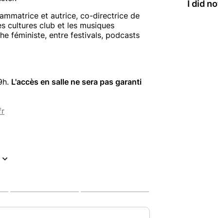
I did n
ammatrice et autrice, co-directrice de
 les cultures club et les musiques
e féministe, entre festivals, podcasts
9h.
L'accès en salle ne sera pas garanti
fr