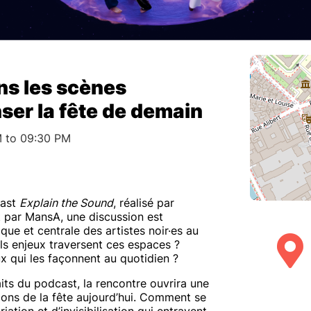
ans les scènes
ser la fête de demain
M to 09:30 PM
cast
Explain the Sound
, réalisé par
 par MansA, une discussion est
que et centrale des artistes noir·es au
ls enjeux traversent ces espaces ?
ux qui les façonnent au quotidien ?
its du podcast, la rencontre ouvrira une
tions de la fête aujourd’hui. Comment se
tion et d’invisibilisation qui entravent