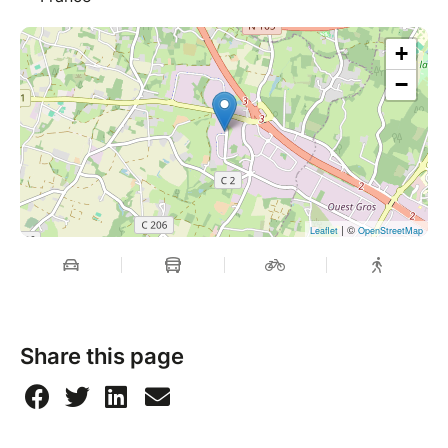
+
−
| ©
Leaflet
OpenStreetMap
Share this page