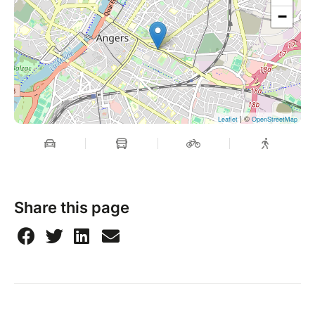
−
| ©
Leaflet
OpenStreetMap
Share this page