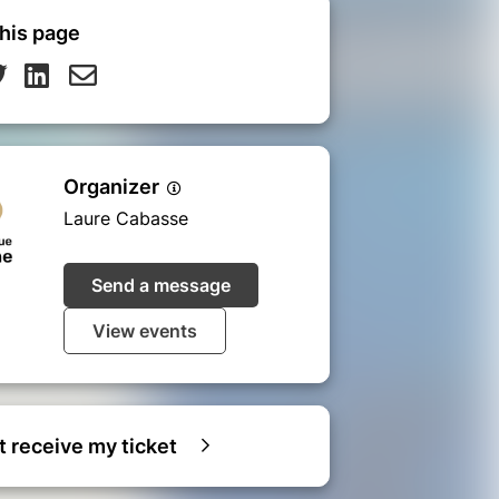
his page
Organizer
Laure Cabasse
Send a message
View events
ot receive my ticket