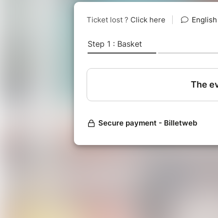
l’océan, à la fois en termes de me
à la clé l’envie d’agir individuellem
Sa biodiversité fascinante, son rôl
l'étendue de ses nombreuses resso
activités et de nos gestes du quoti
Créé par Alice Vitoux et inspiré de 
s’adresse à tous, citoyens, collectiv
plongera dans une exploration sous
Pour en savoir plus :
https://fresq