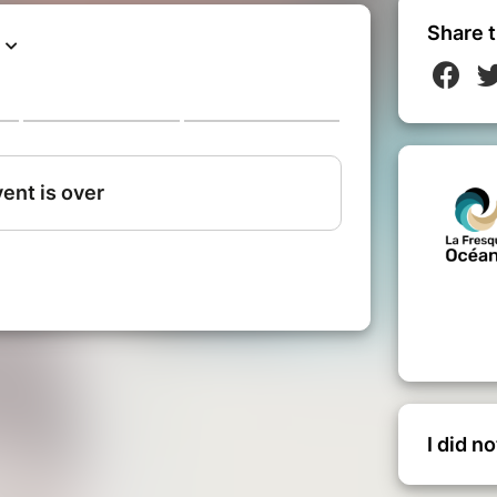
naces mais aussi d'opportunités, et avec
Share t
ent et collectivement !
e essentiel dans la machine climatique,
urces, mais aussi les impacts de nos
dien n'auront plus de secret pour vous...
"La Fresque du Climat", cet atelier
ités, entreprises ou écoles, et vous
-marine collective.
ueoceane.com
I did n