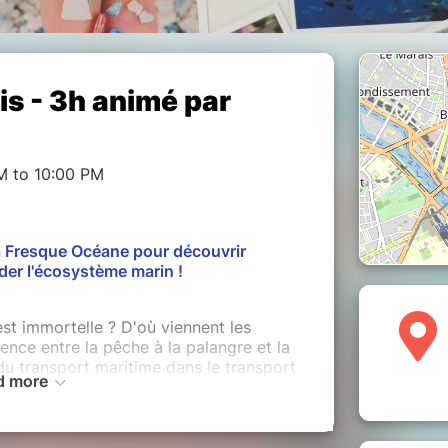
is - 3h animé par
M to 10:00 PM
La Fresque Océane pour découvrir
er l'écosystème marin !
st immortelle ? D'où viennent les
rence entre la pêche à la palangre et la
 du transport maritime dans le transport
d more
, un atelier ludique et collaboratif
ompréhension d’ensemble des enjeux de