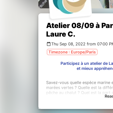
Atelier 08/09 à Par
Laure C.
Thu Sep 08, 2022 from 07:00 P
Timezone : Europe/Paris
Participez à un atelier de 
et mieux appréhend
Savez-vous quelle espèce marine e
marées vertes ? Quelle est la diffé
pêche au chalut ? Quel est la part
Rea
de marchandises ?
Venez découvrir la “Fresque Océane”
pour bénéficier d'une meilleure c