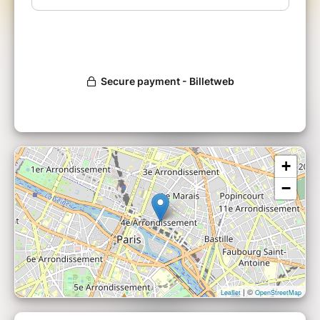
aide à comprendre pour agir efficacement et
nous amène à changer de regard sur ce qui
compte vraiment.
L'atelier se déroule en deux temps. Le premier
pour prendre conscience de la situation
climatique actuelle. Le deuxième pour inventer
des vies sobres et heureuses, compatibles
avec les enjeux environnementaux visant la
neutralité carbone.
___
+
Co-organisation : L'Académie du Climat
−
| ©
Leaflet
OpenStreetMap