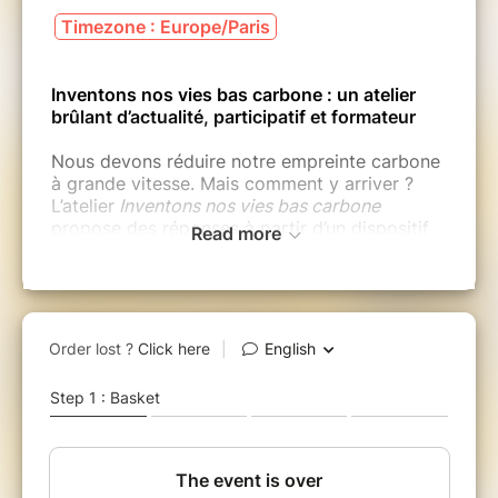
Timezone : Europe/Paris
Inventons nos vies bas carbone : un atelier
brûlant d’actualité, participatif et formateur
Nous devons réduire notre empreinte carbone
à grande vitesse. Mais comment y arriver ?
L’atelier
Inventons nos vies bas carbone
propose des réponses à partir d’un dispositif
Read more
original, intuitif et low-tech.
Ce temps fort en groupe nous amène à
construire des solutions et des imaginaires
positifs. Les cartes, intuitives et visuelles,
permettent en peu de temps de découvrir les
ordres de grandeur liés aux réalités du
quotidien (alimentation, transport,
logement…).
L'atelier nous montre qu’on peut vivre mieux
en répondant à l’urgence climatique. Il nous