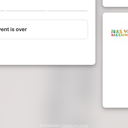
 qui compte vraiment.
. Le premier pour prendre conscience de
e deuxième pour inventer des vies sobres
s enjeux environnementaux visant la
© Billetweb |
Create my event