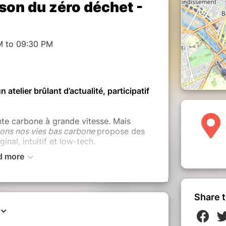
ison du zéro déchet -
M to 09:30 PM
atelier brûlant d’actualité, participatif
te carbone à grande vitesse. Mais
ons nos vies bas carbone
propose des
ginal, intuitif et low-tech.
d more
e à construire des solutions et des
tuitives et visuelles, permettent en peu
e grandeur liés aux réalités du
, logement…).
Share t
ivre mieux en répondant à l’urgence
dre pour agir efficacement et nous