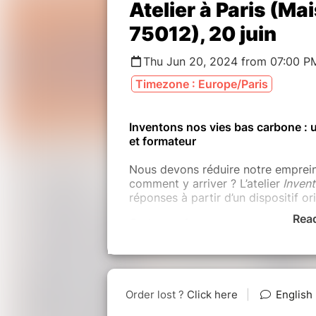
Atelier à Paris (Ma
75012), 20 juin
Thu Jun 20, 2024 from 07:00 P
Timezone : Europe/Paris
Inventons nos vies bas carbone : un 
et formateur
Nous devons réduire notre emprein
comment y arriver ? L’atelier
Invent
réponses à partir d’un dispositif ori
Rea
Ce temps fort en groupe nous amèn
imaginaires positifs. Les cartes, in
de temps de découvrir les ordres d
quotidien (alimentation, transport
L'atelier nous montre qu’on peut v
climatique. Il nous aide à compren