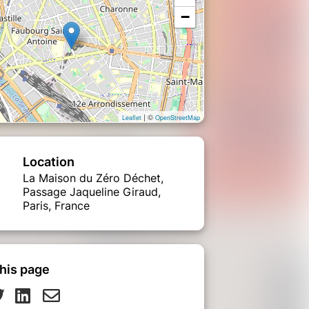
−
| ©
Leaflet
OpenStreetMap
Location
La Maison du Zéro Déchet,
Passage Jaqueline Giraud,
Paris, France
his page