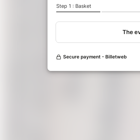
amène à changer de regard sur ce
L'atelier se déroule en deux temps
la situation climatique actuelle. L
et heureuses, compatibles avec le
neutralité carbone.
___
Animateur.rice
: