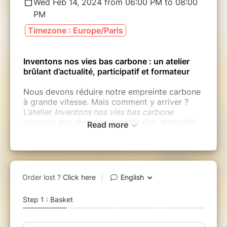
Wed Feb 14, 2024 from 06:00 PM to 08:00
PM
Timezone : Europe/Paris
Inventons nos vies bas carbone : un atelier
brûlant d’actualité, participatif et formateur
Nous devons réduire notre empreinte carbone
à grande vitesse. Mais comment y arriver ?
L’atelier
Inventons nos vies bas carbone
propose des réponses à partir d’un dispositif
Read more
original, intuitif et low-tech.
Ce temps fort en groupe nous amène à
construire des solutions et des imaginaires
positifs. Les cartes, intuitives et visuelles,
permettent en peu de temps de découvrir les
ordres de grandeur liés aux réalités du
quotidien (alimentation, transport,
logement…).