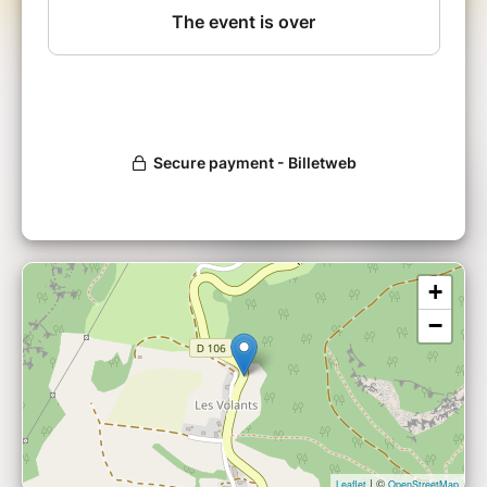
L'atelier nous montre qu’on peut vivre mieux
en répondant à l’urgence climatique. Il nous
aide à comprendre pour agir efficacement et
nous amène à changer de regard sur ce qui
compte vraiment.
L'atelier se déroule en deux temps. Le premier
pour prendre conscience de la situation
climatique actuelle. Le deuxième pour inventer
des vies sobres et heureuses, compatibles
avec les enjeux environnementaux visant la
neutralité carbone.
___
+
Animateur.rice
: Katelyne Bräunlich
−
Lieu :
Salle hors-sac à côté de la Mairie
| ©
Leaflet
OpenStreetMap