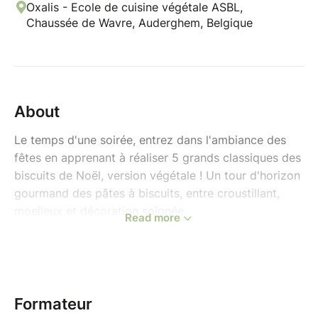
Oxalis - Ecole de cuisine végétale ASBL,
Chaussée de Wavre, Auderghem, Belgique
About
Le temps d'une soirée, entrez dans l'ambiance des
fêtes en apprenant à réaliser 5 grands classiques des
biscuits de Noël, version végétale ! Un tour d'horizon
gourmand des pâtes à biscuits, entre croustillant,
moelleux et décoration soignée.
Read more
Cet atelier sera animé par le chef Corentin.
Au programme :
Biscuits de Noël aux épices avec glaçage –
parfumés à la cannelle et aux épices d'hiver,
Formateur
décorés au glaçage pour une finition festive.