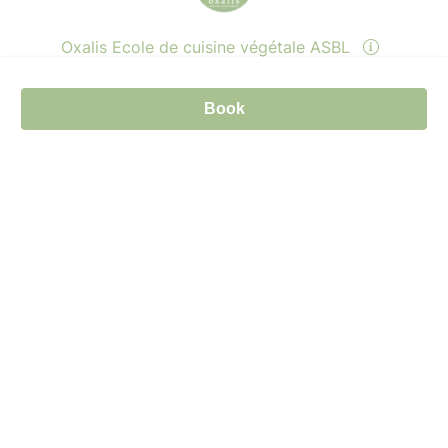
Oxalis Ecole de cuisine végétale ASBL
Book
Send a message
View events
© Billetweb 2014 - 2026
Legal Notice
Report this page