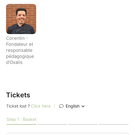
Speculoos – croustillants et parfumés, un
incontournable de la période.
Sablés viennois (Spritz) – délicatement
enrobés de chocolat.
Cookies – moelleux à cœur et généreusement
Corentin -
Fondateur et
garnis, pour une touche gourmande et
responsable
régressive.
pédagogique
Rochers coco – fondants et parfumés à la
d'Oxalis
noix de coco, une bouchée sucrée et
réconfortante.
Au fil du cours, vous apprendrez les techniques de
Tickets
pâte sablée, de dressage à la poche et de glaçage au
cornet, ainsi que les astuces pour réussir chaque
texture — du croustillant au moelleux. Vous
repartirez avec un assortiment de biscuits faits
maison, prêts à offrir ou à déguster en famille.