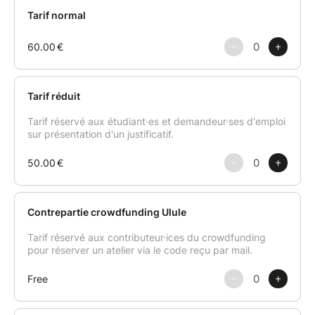
Un atelier convivial et gourmand, parfait pour se
mettre dans l'ambiance des fêtes tout en douceur.
Des astuces et tours de mains seront donnés tout au
long du cours.
Un petit livret avec les recettes réalisées sera envoyé
à chacun par mail après le cours.
Les tabliers, couteaux et autres ustensiles sont mis à
disposition durant le cours.
* Le cours pourrait être annulé si le nombre de 6
personnes minimum n'est pas atteint.
Politique d'annulation ou de report :
Une annulation moins de 7 jours avant le début du
cours ne pourra pas faire l’objet d'aucun
remboursement. Néanmoins, le cours pourra faire
l'objet d'un report si le/la participant·e en fait la