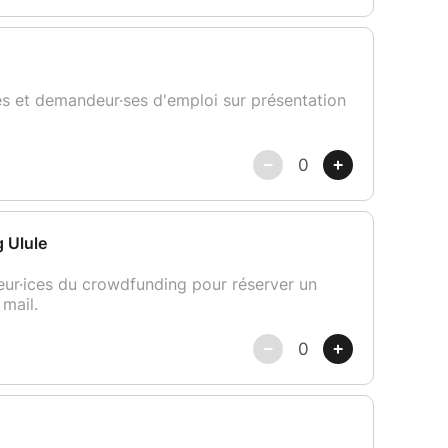
eport :
rs avant le début du cours ne pourra pas faire
. Néanmoins, le cours pourra faire l'objet d'un
en fait la demande par mail ou édite un avoir
 cours.
es
conditions générales de vente
.