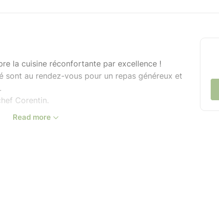
bre la cuisine réconfortante par excellence !
iné sont au rendez-vous pour un repas généreux et
.
chef Corentin.
Read more
ken et sa sauce andalouse – croustillants et
mand au poulet frit, relevés d'une sauce
d et sa sauce fromagère gratinée – fondants
ouhait pour un plat réconfortant par
 – craquante sur le dessus, fondante à cœur,