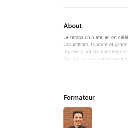
About
Le temps d'un atelier, on célè
Croustillant, fondant et grat
régressif, entièrement végétal
Cet atelier sera animé par le 
Au menu :
Pleurotes façon fried chic
juteux, un clin d'œil gour
épicée et parfumée.
Formateur
Cannelloni ricotta-épinar
et onctueux, gratinés à s
excellence.
Crème brûlée à la vanille