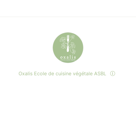
Oxalis Ecole de cuisine végétale ASBL
Send a message
View events