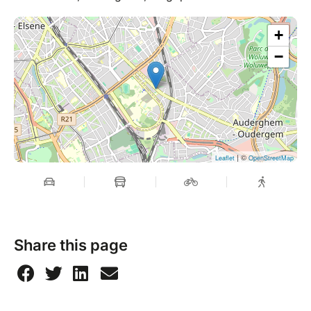
+
−
| ©
Leaflet
OpenStreetMap
Share this page