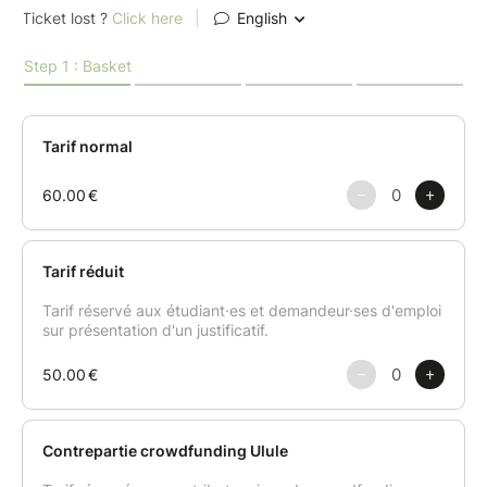
Garnitures colorées : carottes, shiitake,
edamame, pak choï.
Nouilles fraîches et une sélection de toppings
gourmands pour sublimer votre bol.
Apprenez à équilibrer les saveurs, les textures et les
cuissons pour créer un ramen aussi beau que
délicieux — le tout en version 100% végétale !
Cet atelier sera animé par le chef Luca.
Des astuces et tours de mains seront donnés tout au
long du cours.
Un petit livret avec les recettes réalisées sera envoyé
à chacun par mail après le cours.
Les tabliers, couteaux et autres ustensiles sont mis à
disposition durant le cours.