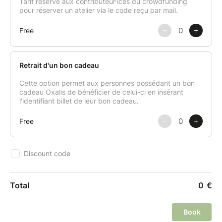
* Le cours pourrait être annulé si le nombre de 6
personnes minimum n'est pas atteint.
Politique d'annulation ou de report :
Une annulation moins de 7 jours avant le début du
cours ne pourra pas faire l’objet d'aucun
remboursement. Néanmoins, le cours pourra faire
l'objet d'un report si le/la participant·e en fait la
demande par mail ou édite un avoir minimum 72h
avant la date du cours.
Pour plus d'infos, consultez les
conditions générales
de vente
.