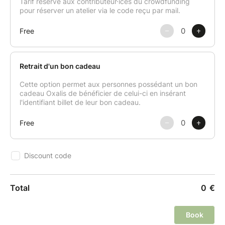
simples pour reproduire ces classiques de rue chez
vous.
Un atelier convivial et gourmand, parfait pour tous
les amoureux de la cuisine italienne qui souhaitent
allier tradition et créativité végétale.
Le tout sera accompagné de vins italiens.
Des astuces et tours de mains seront donnés tout au
long du cours.
Un petit livret avec les recettes réalisées sera envoyé
à chacun par mail après le cours.
Les tabliers, couteaux et autres ustensiles sont mis à
disposition durant le cours.
* Le cours pourrait être annulé si le nombre de 6
personnes minimum n'est pas atteint.