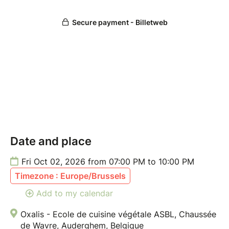
Politique d'annulation ou de report :
Une annulation moins de 7 jours avant le début du
cours ne pourra pas faire l’objet d'aucun
remboursement. Néanmoins, le cours pourra faire
l'objet d'un report si le/la participant·e en fait la
demande par mail ou édite un avoir minimum 72h
avant la date du cours.
Pour plus d'infos, consultez les
conditions générales
de vente
.
Date and place
Fri Oct 02, 2026 from 07:00 PM to 10:00 PM
Timezone : Europe/Brussels
Add to my calendar
Oxalis - Ecole de cuisine végétale ASBL, Chaussée
de Wavre, Auderghem, Belgique