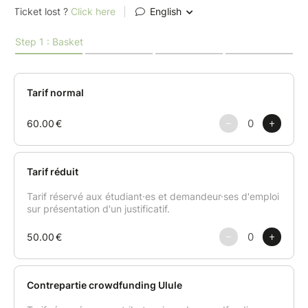
croustillante dehors, fondante et généreuse
dedans.
Croquettes de "bacala" à la napolitaine – la
texture iodée et effilochée du classique,
revisitée en version 100% végétale, à tremper
sans culpabilité.
Panzanella à ma façon – la salade de pain
toscane relookée, entre tomates gorgées de
soleil, croûtons croustillants et une touche
signature qui change tout.
Cannoli – la coque craquante sicilienne garnie
d'une crème onctueuse, pour finir sur une
note sucrée et régressive.
Au fil du cours, vous apprendrez les astuces pour
maîtriser fritures et farces, les associations de
textures et de saveurs, ainsi que des techniques