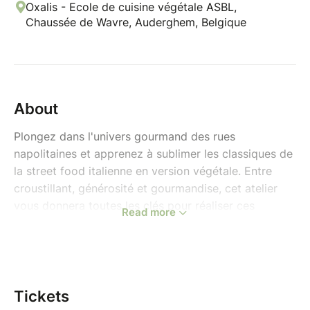
Oxalis - Ecole de cuisine végétale ASBL,
Chaussée de Wavre, Auderghem, Belgique
About
Plongez dans l'univers gourmand des rues
napolitaines et apprenez à sublimer les classiques de
la street food italienne en version végétale. Entre
croustillant, générosité et gourmandise, cet atelier
vous donnera toutes les clés pour réaliser ces
Read more
incontournables chez vous.
Cet atelier sera animé par le chef Luca.
Au menu :
Frittatine (lasagne frite) – la lasagne
Tickets
napolitaine réinventée en croquette panée,