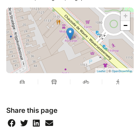
+
−
| ©
Leaflet
OpenStreetMap
Share this page