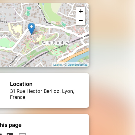
+
−
| ©
Leaflet
OpenStreetMap
Location
31 Rue Hector Berlioz, Lyon,
France
his page