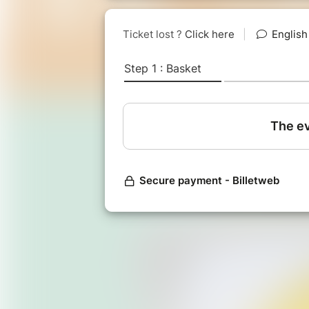
Lieu : Café associatif le Trait d’un
Tarif : 35 euros, matériel fourni
En savoir plus Atelier Kao :
https://