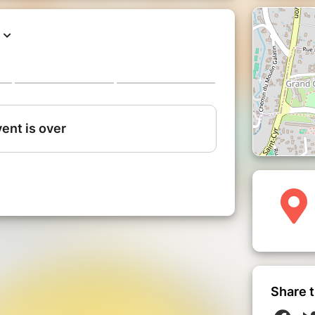
ion, 31 rue Hector Berlioz Lyon 9
ateliers-kao.fr/
Share t