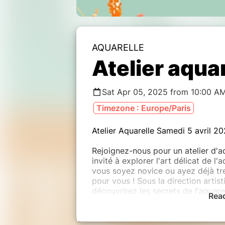
AQUARELLE
Atelier aquar
Sat Apr 05, 2025 from 10:00 A
Timezone : Europe/Paris
Atelier Aquarelle Samedi 5 avril 2
Rejoignez-nous pour un atelier d'a
invité à explorer l'art délicat de l'
vous soyez novice ou ayez déjà tre
pour vous ! Sous la direction artis
découvrirez les secrets de l'aquar
Rea
inspirées du monde végétal.