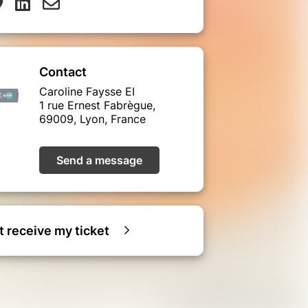
Contact
Caroline Faysse EI
1 rue Ernest Fabrègue,
69009, Lyon, France
Send a message
ot receive my ticket