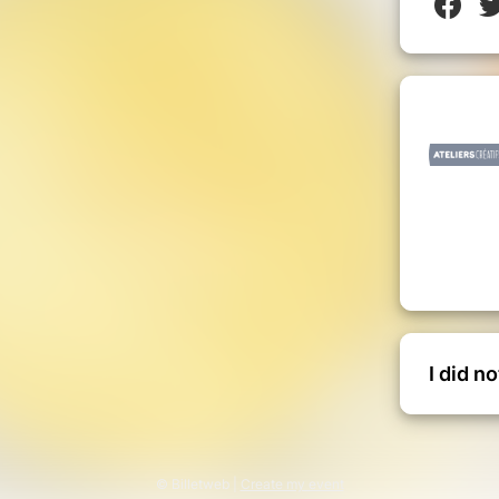
I did n
© Billetweb |
Create my event