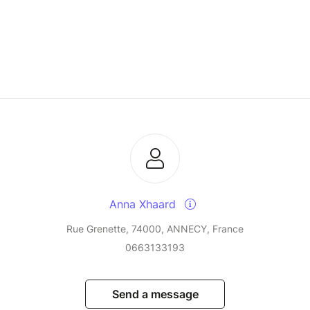
Anna Xhaard
Rue Grenette, 74000, ANNECY, France
0663133193
Send a message