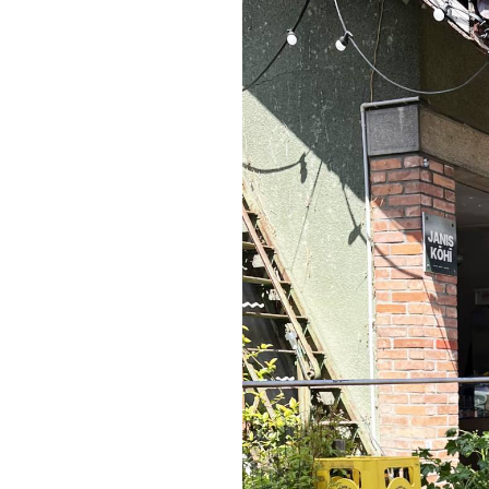
Au programme :
→ 1ère heure : initiation au de
→ 2ème heure : réalisation d’
Si besoin, l'atelier peut se pr
Tout le matériel est fourni : a
✨ Atelier ouvert à tous les 
Enfants accompagnés bienvenu
☕️ Une boisson au choix inclu
-> Places limitées pour privilé
escription