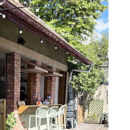
ssin et à l’aquarelle à partir d’un modèle vivant.
un paysage Annécien sur papier aquarelle.
olonger jusqu'à 17H :)
quarelle, pinceaux, feuilles…
niveaux, même débutants
s à partir de 10 ans
se
gier un petit groupe convivial.