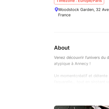
Timezone : Europe/Paris
Woodstock Garden, 32 Aven
France
About
Venez découvrir l’univers du d
atypique à Annecy !
Un momentcréatif et détente p
l’aquarelle… tout en sirotant
Vous repartirez avec plein de
carnet de voyage pour l’été ! 