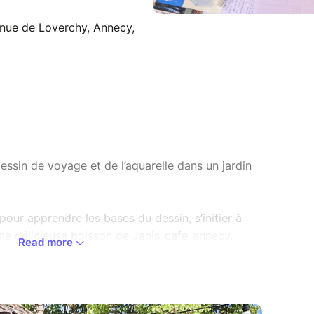
ue de Loverchy, Annecy,
essin de voyage et de l’aquarelle dans un jardin
our apprendre les bases du dessin, s’initier à
 une délicieuse boisson de Janis_cafe_annecy.
Read more
 conseils et l’envie de commencer votre propre
✈️