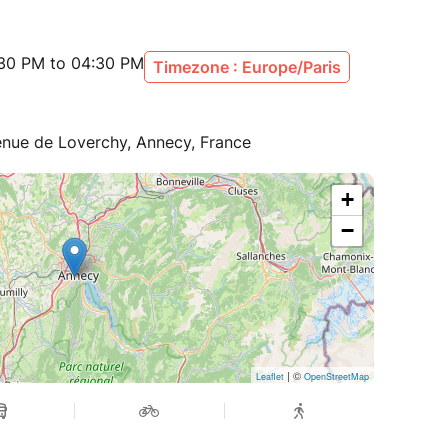
:30 PM to 04:30 PM
Timezone : Europe/Paris
nue de Loverchy, Annecy, France
+
−
| ©
Leaflet
OpenStreetMap