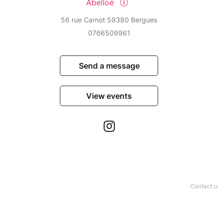
Abelloé
56 rue Carnot 59380 Bergues
0766509961
Send a message
View events
Contact u