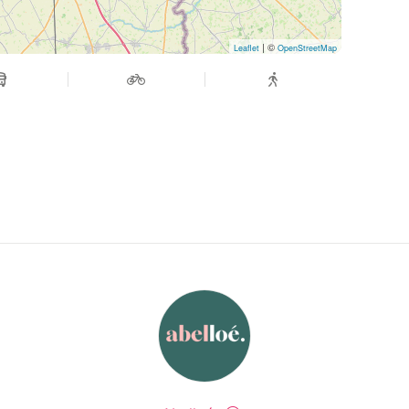
| ©
Leaflet
OpenStreetMap