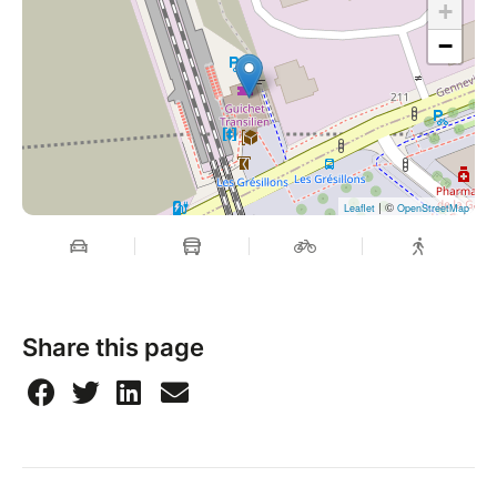
+
−
| ©
Leaflet
OpenStreetMap
Share this page