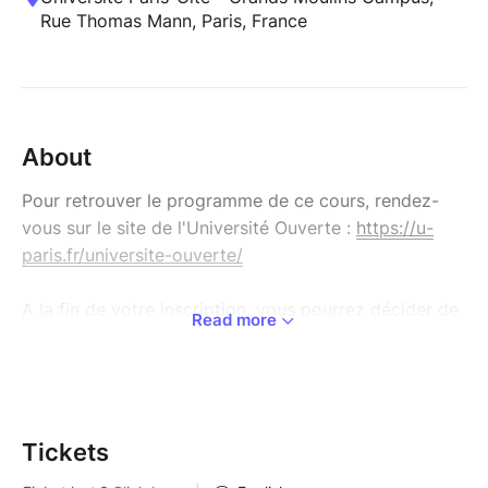
Rue Thomas Mann, Paris, France
About
Pour retrouver le programme de ce cours, rendez-
vous sur le site de l'Université Ouverte :
https://u-
paris.fr/universite-ouverte/
A la fin de votre inscription, vous pourrez décider de
Read more
régler votre cours :
- Par carte bleue en ligne (en 1 fois ou en 3 fois).
Pour vous rendre sur la boutique générale de
l’Université
Tickets
Ouverte :
https://www.billetweb.fr/pro/universiteouverte