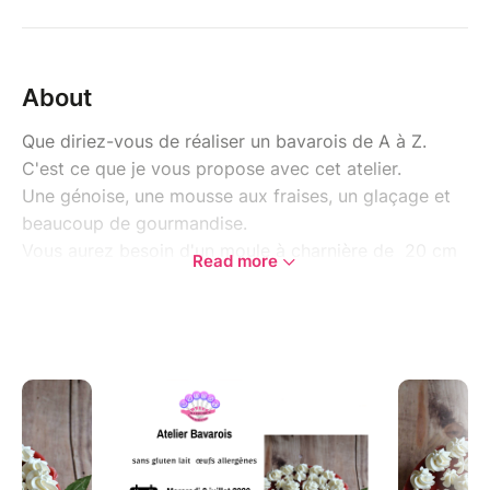
About
Que diriez-vous de réaliser un bavarois de A à Z.
C'est ce que je vous propose avec cet atelier.
Une génoise, une mousse aux fraises, un glaçage et
beaucoup de gourmandise.
Vous aurez besoin d'un moule à charnière de 20 cm
Read more
de diamètre, d'un mixeur plogeant ou blender et de
rhodoïd. Le reste, je vous l'indiquerai par mail.
Cet atelier se compose de 2 parties.
1H00 le matin et 1H00 l'après midi pour les besoins
de la mousse.
Comment se déroule l'atelier?