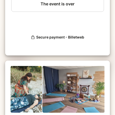
Elle peut permettre notamment un lâcher
prise, la libération de blocages émotionnels,
un apaisement, de la compréhension, un retour
à soi.
Facilitatrice en breathwork certifiée, je
guiderai et superviserai la session qui sera
également soutenue par de la musique et des
instruments pendant toute la durée de la
respiration.
Le breathwork s'expérimente plus qu'il ne
s'explique, alors venez respirer et découvrir !
Elle ont testé le breathwork et elles en parlent
:
"L'atelier breathwork a été une toute nouvelle
expérience, permettant un moment de
relâchement et d'introspection inattendus.
Elodie nous guide avec douceur et justesse.
Merci ! "