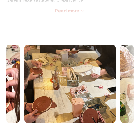
Read more
Pendant 2h, découvre les essentiels de la broderie et
personnalise le support de ton choix, dans une
ambiance conviviale autour d’un verre
– Débutants bienvenus
– Apporte le vêtement ou support que tu souhaites
personnaliser
– Tu repars avec ta création
– Une boisson incluse
⚠️ Petit groupe – 6 places
Réservation obligatoire
En dessous de 2 inscriptions, l'atelier sera annulé et
votre billet vous sera remboursé.