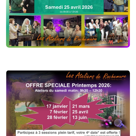
d’autres chanteurs
Adultes et ados à partir de 12 ans
(accompagnés)
Quoi ?
Des moments d’échauffement, de technique
vocale et de respiration
Des chants collectifs
Des duos, des trios
Des chants solo
Du coaching vocal individuel et collectif
De la bonne humeur, du lâcher prise, du fun
Tous styles de musique : pop, rock, variété,
gospel,… de toutes générations…
Comment ?
Chant au micro dans des conditions
professionnelles… et oui le micro va devenir