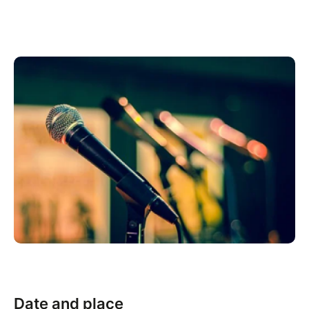
(l'adresse sera communiquée dans l'email de
confirmation)
Combien ça coûte ?
40 € pour une séance de 3 heures
60 € pour 2 personnes (c’est le moment de
faire découvrir votre passion à un proche ou
à votre meilleur(e) ami(e) !)
Atelier limité à 12 participants, assuré à partir de 2
participants.
OFFRE SPECIALE Printemps 2026:
Pour une incription plein tarif pour la même personne
sur 3 ateliers de janvier à juin 2026, le 4e atelier est
offert.
Offre à faire valoir pour un atelier de mars à juin
2026, directement auprès de MuzikLAb:
Date and place