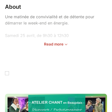
About
Une matinée de convivialité et de détente pour
démarrer le week-end en énergie.
Samedi 25 avril, de 9h30 à 12h30
Read more
Pour qui ? Pour tous !
Pour ceux chantent déjà sous la douche ou
en voiture et qui veulent explorer davantage
leur potentiel
Pour les fans de karaoke, ceux qui aiment
chanter lors des mariages ou anniversaires et
qui ont envie de consolider leur technique
Pour les choristes qui veulent explorer le
chant solo
Pour ceux qui prennent des cours de chant et
qui ont envie de partager leur passion avec