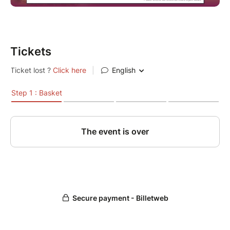
votre meilleur ami !
Accompagnement sur bande son
Accompagnement live en piano/voix ou avec
votre instrument préféré. Découvrez le plaisir
Tickets
de vous accompagner au chant ou
d’accompagner les autres.
Ce que vous allez découvrir :
Les bienfaits du chant sur le corps et l’esprit
L’étendue de votre potentiel vocal, artistique
et émotionnel
L’énergie apportée par le partage du chant
Le style de musique qui vous permet
d’exprimer votre plein potentiel
Où ?
Au Perréon en plein cœur du vignoble
Beaujolais