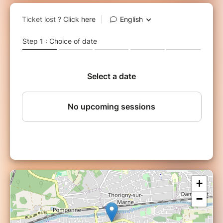
Dans cet atelier, choisissez parmi 45 huiles
essentielles, les
9 huiles essentielles
dont les
odeurs
vous transportent et alliez-les pour
fabriquer le
parfum
de vos
rêves
!! Avec un
alcool végétal biologique et des fixateurs
naturels
, votre préparation finale sera sans
arôme
de synthèse et
respectueuse
de votre
organisme !!
Découvrez également les véritables
règles
de
création d’un
parfum
: équilibrer les
proportions
, classer les huiles essentielles par
catégorie
d’odeur, apprendre à marier et
fixer
les odeurs, …
Les parfums se classent en plusieurs
catégories selon la
concentration
en huiles
essentielles : les
eaux de toilettes
sont les plus
+
légères en huiles essentielles, elles se dissipent
−
plus rapidement après vaporisation. Vient
ensuite l’
eau de parfum
avec une
concentration plus importante que l’eau de