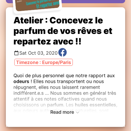
Atelier : Concevez le
parfum de vos rêves et
repartez avec !!
Sat Oct 03, 2020
Timezone : Europe/Paris
Quoi de plus personnel que notre rapport aux
odeurs
! Elles nous transportent ou nous
répugnent, elles nous laissent rarement
indifférent.e.s … Nous sommes en général très
attentif à ces notes olfactives quand nous
choisissons un
parfum
. Les
huiles essentielles
,
aux odeurs authentiques et naturelles, sont
Read more
une
matière première
de premier ordre.
Elaborez un parfum 100% naturel !!