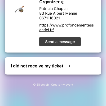
Organizer
Patricia Chapuis
83 Rue Albert Menier
0671116021
https://www.profondementess
entiel.fr/
Send a message
I did not receive my ticket
© Billetweb |
Create my event