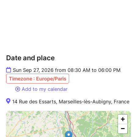
introduction à la méthode
9h15-13h: Constellations systémiques
13h-14h30: Déjeuner
14h30-18h: Constellations systémiques
18h-18h30: Clotûre
LIEU:
Date and place
14, rue des Essarts à Marseilles les Aubigny (18320)
Merci de vous garer devant le muret de la maison, en
Sun Sep 27, 2026 from 08:30 AM to 06:00 PM
laissant libre les portails des voisins
Timezone : Europe/Paris
DRESS CODE
Add to my calendar
Prévoyez une tenue souple et confortable; de quoi
14 Rue des Essarts, Marseilles-lès-Aubigny, France
avoir chaud (écharpe, pull, surchaussettes, chaussons
etc).
+
!! ATTENTION !!
−
Les ateliers peuvent être intenses