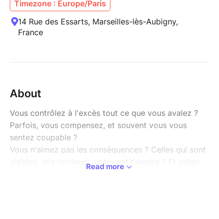
Timezone : Europe/Paris
14 Rue des Essarts, Marseilles-lès-Aubigny,
France
About
Vous contrôlez à l'excès tout ce que vous avalez ?
Parfois, vous compensez, et souvent vous vous
sentez coupable ?
Vous n'aimez pas les conséquences ? Celles qui sont
visibles, vos rondeurs, votre petit ventre ? Et celles
Read more
que vous gardez pour vous, les problèmes de santé,
votre image ?
Et souvent , vous aimeriez perdre du poids
durablement?