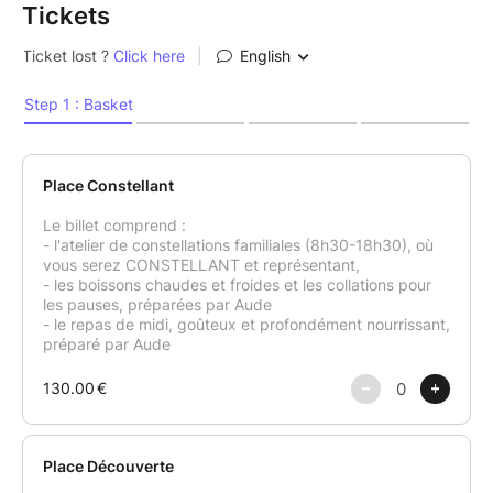
Tickets
Aude et Lucie vous proposent une expérience unique
pour trouver un rapport apaisé et serein avec
l'alimentation.
Une journée inédite qui combine les constellations
familiales et systémiques avec un repas goûteux et
nourrissant, pensé comme un moment rare de
sensorialité, partagé en pleine conscience et dans la
joie !
Avec les constellations systémiques, nous
identifierons et libérerons les mémoires
émotionnelles qui vous créent des sensations de
vide, des pulsions, des envies incontrolables, de la
tristesse, de la honte, du dégoût et du rejet.
Nous libèrerons les schémas inconscients (qu'ils
soient transgénérationels, hérités de votre vie intra-