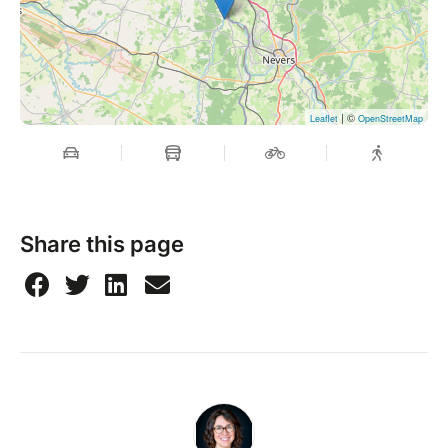
émotionnellement donc fatiguants, prévoyez une
journée calme et reposante le lendemain
LUCIE
lucie@lucielecointe.com
| ©
Leaflet
OpenStreetMap
https://www.lucielecointe.com
+33 6 72 75 91 12
Share this page