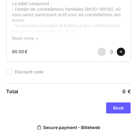
utérine ou de votre enfance...) qui vous empêchent
un rapport apaisé et serein avec l'alimentation.
A midi, autour d'une table dressée avec élégance,
nous profiterons de plats savoureux et nourrisants
concoctés par Aude. Un moment inédit pour se
nourrir au sens propre comme au sens figuré ! Au
menu : goûts-surprises, dégustation en pleine
conscience, découverte à l'aveugle et sensorialité
maximale !
Après cette journée, vous vous sentirez apaisée,
pleine et légère à la fois, complète, plus libre, plus
joyeuse et plus assumée.
HORAIRES
Accueil à 8h45 le matin
8h45-9h15: Présentation des participants,