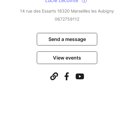
Lucie Lecointe
+33 6 72 75 91 12
14 rue des Essarts 18320 Marseilles les Aubigny
0672759112
Send a message
View events
© Billetweb 2014 - 2026
Legal Notice
Report this page