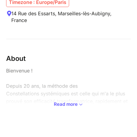
Timezone : Europe/Paris
14 Rue des Essarts, Marseilles-lès-Aubigny,
France
About
Bienvenue !
Depuis 20 ans, la méthode des
Constellations systémiques est celle qui m'a le plus
prouvé son efficacité transformatrice, rapidement et
Read more
en profondeur.
Des libérations émotionnelles mémorables et
inédites: c'est ce que je vous propose de vivre lors
de cet atelier !