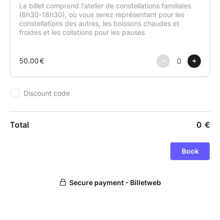
Un cocon doux et robuste pour accueillir vos
blessures
Des places limitées pour donner à chacun.e le temps
dont il/elle a besoin
#02. L'efficacité de la méthode
Un outil profond et ciblé pour dénouer vos blocages,
dépasser vos blessures de toujours et court-circuiter
vos résistances
#03. La qualité du suivi
Je peux vous suggèrer des lectures, gestes, rituels
pour accompagner l'intégration des changements
Je propose un suivi téléphonique un mois après
l'atelier
En PRATIQUE