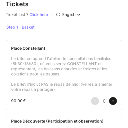
Tickets
POUR QUI ?
Vous faites du développement personnel depuis
longtemps mais pour autant certains blocages
résistent?
Vous répétez des schémas douloureux, des émotions
lourdes vous submergent, vous êtes freinée par des
blessures anciennes....
Avec cet atelier, je vous propose d'aller très en
profondeur pour identifier et libérer les noeuds
inconscients qui vous bloquent, parfois depuis
toujours. Pour vous sentir plus vivant.e, plus lègèr.e,
plus complèt.e et plus assumé.e.
Tous les sujets sont les bienvenus (professionnels,
personnels...)
Mes trois PARTIS-PRIS :
#01. La douceur du cadre