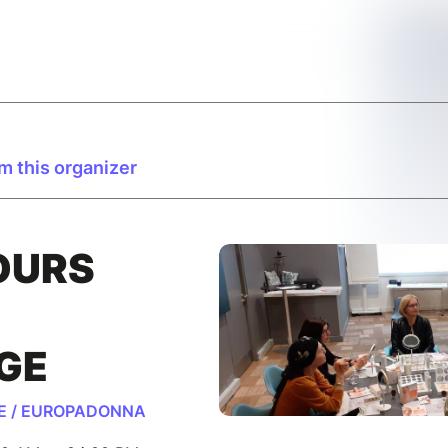
m this organizer
OURS
GE
TE / EUROPADONNA