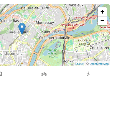
+
−
| ©
Leaflet
OpenStreetMap