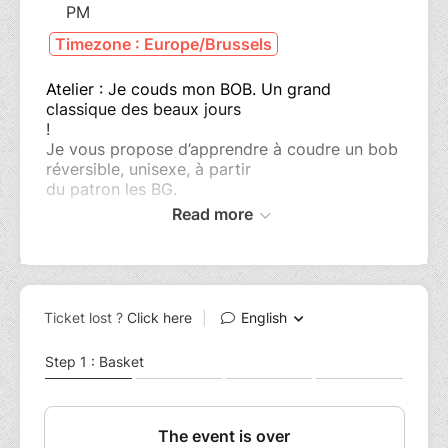
PM
Timezone : Europe/Brussels
Atelier : Je couds mon BOB. Un grand
classique des beaux jours
!
Je vous propose d’apprendre à coudre un bob
réversible, unisexe, à partir
du patron les BG.
Read more
Il est parfait pour recycler les chutes de tissus,
ce patron nécessite 0,30 m
de tissu (X2) en laize 140 cm et un morceau
d’entoilage thermocollant.
Tissus conseillés : Toile de coton, lin, lainage
léger, velours, tissu enduit,
wax, toile de jean d’épaisseur moyenne.
N’hésitez pas à utilisez un tissu
uni et un tissu fantaisie.