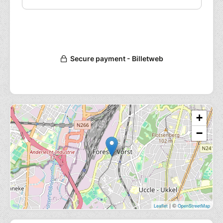
L’atelier se passe au sein de la Green Fabric où
vous disposez de machines à coudre, de
tissus et de petit matériel de mercerie. Vous
pouvez aussi apporter votre propre matériel
et vos tissus si vous le souhaitez.
Durée : 2H 30
Participation à l’atelier : 25 Euros
Accessible à tous
+
Mesures Covid : Respect des règles sanitaires
en
−
vigueur et port du masque obligatoire
| ©
Leaflet
OpenStreetMap