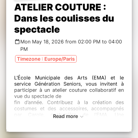
ATELIER COUTURE :
Dans les coulisses du
spectacle
Mon May 18, 2026 from 02:00 PM to 04:00
PM
Timezone : Europe/Paris
L’École Municipale des Arts (EMA) et le
service Génération Seniors, vous invitent à
participer à un atelier couture collaboratif en
vue du spectacle de
fin d’année. Contribuez à la création des
costumes et des accessoires, accompagnés
par Carole, costumière de l’EMA. Une
Read more
immersion conviviale dans l’envers du décor,
pour valoriser vos talents au service d’un
projet collectif. (participation non obligatoire à