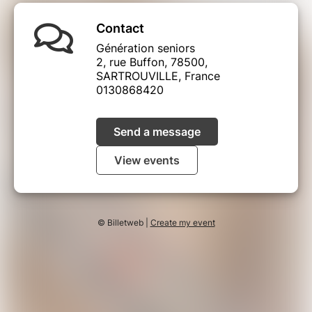
Contact
Génération seniors
2, rue Buffon, 78500,
SARTROUVILLE, France
0130868420
Send a message
View events
© Billetweb |
Create my event