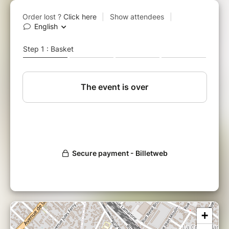
toutes les séances)
En point d’orgue : une invitation au spectacle
de fin d’année des 20 ou 21 juin 2026.
14h à l'EMA rue du 11 novembre
Gratuit
+