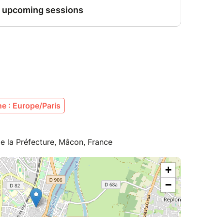
e : Europe/Paris
e la Préfecture, Mâcon, France
+
−