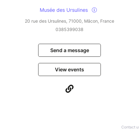
Musée des Ursulines
20 rue des Ursulines, 71000, Mâcon, France
0385399038
Send a message
View events
Contact u