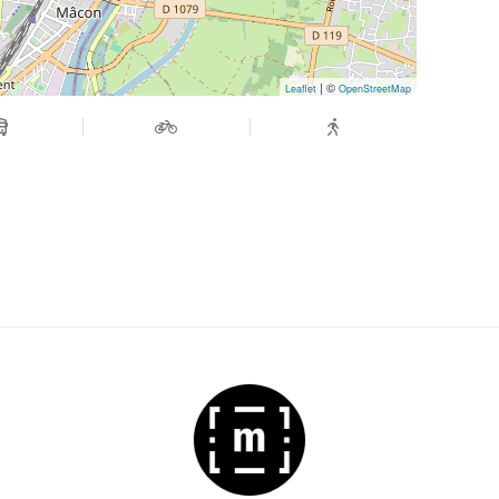
| ©
Leaflet
OpenStreetMap