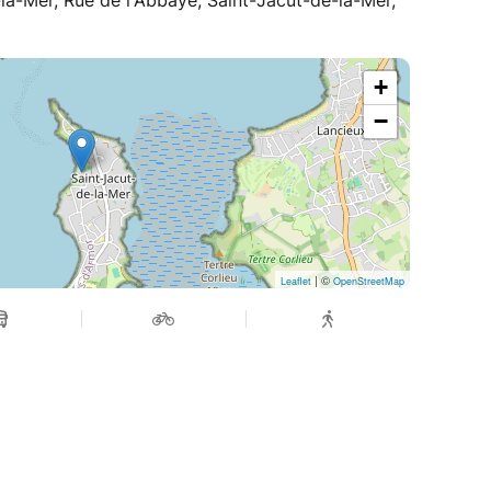
a-Mer, Rue de l'Abbaye, Saint-Jacut-de-la-Mer,
+
−
| ©
Leaflet
OpenStreetMap