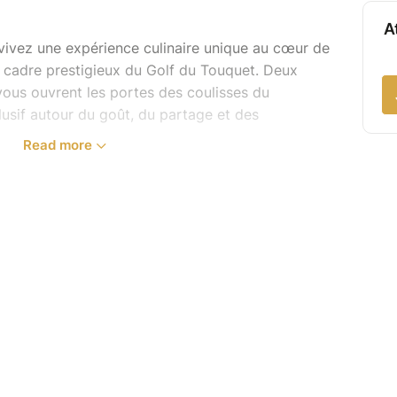
A
vivez une expérience culinaire unique au cœur de
u cadre prestigieux du Golf du Touquet. Deux
vous ouvrent les portes des coulisses du
lusif autour du goût, du partage et des
Read more
un atelier immersif en petit groupe animé par
ttes signatures, découvrir des produits nobles,
dresser… le tout dans une ambiance conviviale,
 professionnelle
pas avec le Chef
’un plat inspirés de la carte du restaurant