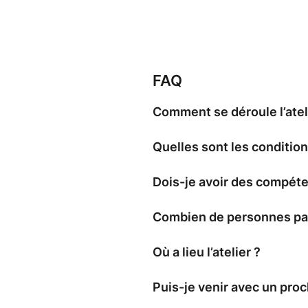
- Dégustation sur place dans l’
- Un moment d’échange, de p
Aucune compétence particuliè
de gastronomie ou simple curi
FAQ
comme un vrai cuisinier… dans 
Comment se déroule l’atel
** Visuels non contractuels
Quelles sont les condition
Dois-je avoir des compéte
Combien de personnes parti
Où a lieu l’atelier ?
Puis-je venir avec un proc