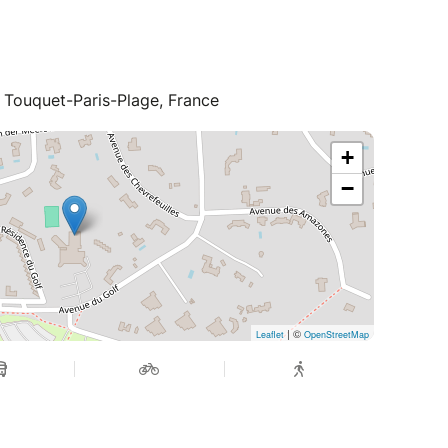
 Touquet-Paris-Plage, France
+
−
| ©
Leaflet
OpenStreetMap