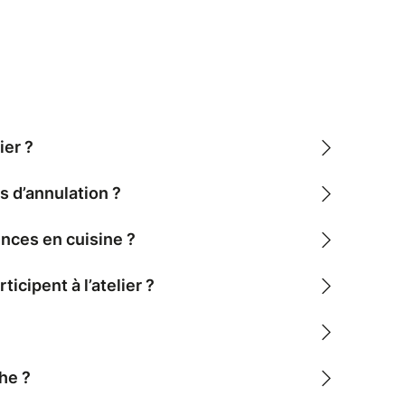
atelier
artage, de passion
re n’est nécessaire. Que vous soyez passionné
eux, vous réaliserez un plat ou une préparation
la cuisine d’un restaurant réputé !
ier ?
s d’annulation ?
nces en cuisine ?
cipent à l’atelier ?
he ?