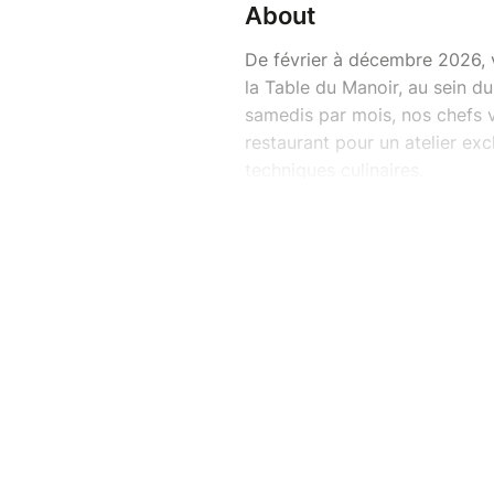
About
De février à décembre 2026, 
la Table du Manoir, au sein d
samedis par mois, nos chefs 
restaurant pour un atelier exc
techniques culinaires.
De 11h00 à 13h30, profitez d’
notre Chef.
Apprenez à maîtriser des rece
tailler, assaisonner, poêler, 
chaleureuse et détendue.
Ce que vous allez vivre
- 2 heures d’atelier en cuisine
- Conseils techniques pas-à-
- Réalisation d’une entrée et d