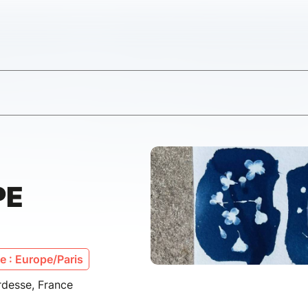
PE
 : Europe/Paris
rdesse, France