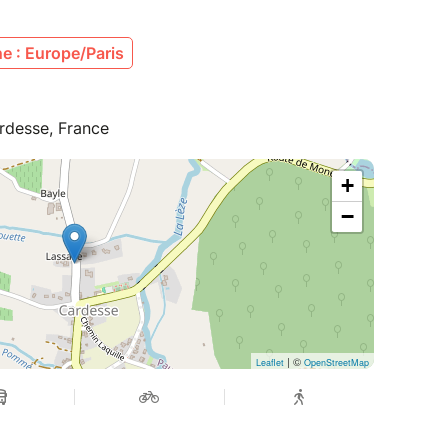
e : Europe/Paris
rdesse, France
+
−
| ©
Leaflet
OpenStreetMap