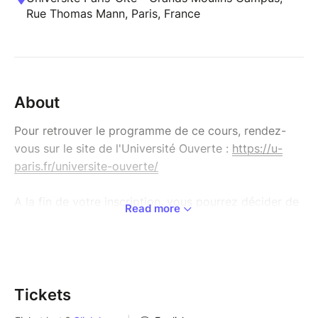
Rue Thomas Mann, Paris, France
About
Pour retrouver le programme de ce cours, rendez-
vous sur le site de l'Université Ouverte :
https://u-
paris.fr/universite-ouverte/
A la fin de votre inscription, vous pourrez décider de
Read more
régler votre cours :
- Par carte bleue en ligne (en 1 fois ou en 3 fois).
Pour vous rendre sur la boutique générale de
Tickets
l’Université