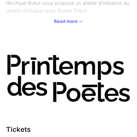
l’Archipel Butor vous propose un atelier d’initiation au
dessin d’oiseaux avec Élodie Tribut.
Read more
L’artiste vous invite à vous plonger dans le plumage
de certains volatiles, et, avec un “simple stylo”,
dessiner l’oiseau qui vous inspirera.
Rendez-vous au Manoir des livres le samedi 21 mars
2026 à partir de 15h.
Cet évènement est ouvert à toutes et tous, à partir
de 8 ans (si l’enfant est accompagné).
Lieu de rendez-vous : Manoir des livres – 91 chemin
du Château – Lucinges.
Tarifs : paiement sur place - Inscription obligatoire
Forfait atelier à partir de 12 ans : 5€/pers
Tickets
Gratuit pour les moins de 12 ans.