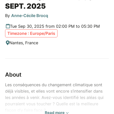
SEPT. 2025
By
Anne-Cécile Brocq
Tue Sep 30, 2025 from 02:00 PM to 05:30 PM
Timezone : Europe/Paris
Nantes, France
About
Les conséquences du changement climatique sont
déjà visibles, et elles vont encore s’intensifier dans
les années à venir. Avez-vous identifié les aléas qui
pourraient vous toucher ? Quelle est la meilleure
façon d’y faire face ?
Read more