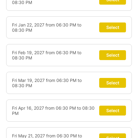
fluidité, de la vie.... En formation continue depuis 5
ans avec Cyrille Chantereau, je m'inspire pour vous
accompagner de mes expériences et ressentis
intérieurs et organiques, des éléments (eau, feu, air,
terre), de la nature, des symboles et des archétypes,
du Vivant ... Je suis honorée de vous faire goûter à
tout cela !
〰️Aucune obligation de régularité, pas d'abonnement
à l'année. Vous venez quand vous voulez, quand vous
pouvez.
〰️Aucun prérequis : il n'y a pas de besoin de "savoir
danser", ni d'avoir de la condition physique ou une
autre pratique sportive.
Quelque soit votre âge, votre condition du moment,
vous êtes libre de vous mouvoir selon votre envie,
vos capacités, vos élans aussi, de l'infiniment grand à