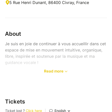
5 Rue Henri Dunant, 86400 Civray, France
About
Je suis en joie de continuer à vous accueillir dans cet
espace de mise en mouvement intuitive, organique,
libre, inspirée et soutenue par la musique et ma
guidance vocale !
Read more
Un vendredi par mois, à Civray (86)de 18h30 à
20h30.
+
Edition spéciale le 10 juillet avec une danse des 4
éléments !
Tickets