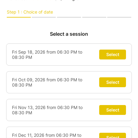
L'occasion de mettre en place ce que j'appelle une
'écologie du mouvement', pour prendre l'habitude de
glisser dans votre corps, vous mettre à l'écoute de
vos émotions, de vos cellules, de votre état d'être du
moment,....
Être en Présence avec ce qui Est, sans forcer ni
retenir. Et activer une nouvelle ressource pour être
avec vous-même et se relier à ce qui vibre pour vous.
Cela fait près de 20 ans que je danse et expérimente
à travers différentes pratiques de danse libre (5
Rythmes, Mouvement Medecine, Longo, et avec des
praticiens ayant développé leur propres approches
du mouvement), ce qui m'a permis de toucher la
"médecine de la danse", l'art du mouvement au
service de ma liberté, de mon mieux-être, de la