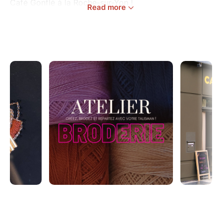
Café Gonflé à la Roche-sur-Yon !
Read more
2h30 d'atelier durant lequel vous apprendrez les
bases de la broderie à l'aiguille. Vous connaitrez tous
les points nécessaires pour broder votre propre
Talisman sur l'un de vos vêtements.
Pour la réalisation de votre broderie, vous aurez le
choix parmi une sélection de Talismans et une large
palette de couleurs. Vous pourrez également laisser
libre cours à votre imagination. Le but est de vous
faire plaisir !
Pensez à apporter votre vêtement préféré, vous
broderez votre Talisman directement dessus! Coton,
lin, jean...choississez un vêtement dont le tissus est le
moins stretch possible.