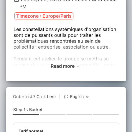
PM
Timezone : Europe/Paris
Les constellations systémiques d'organisation
sont de puissants outils pour traiter les
problématiques rencontrées au sein de
collectifs : entreprise, association ou autre.
Pendant cet atelier, le groupe se mettra au
service des sujets qui seront apportés... peut-
Read more
être le vôtre : une situation professionnelle,
associative ou autre sur laquelle vous auriez
besoin d'un nouvel éclairage (merci de
contacter l'organisateur au préalable pour
discuter de votre sujet).
Quoi qu'il en soit, la séance sera riche
d'apprentissages... et la convivialité sera au
rendez-vous, même à distance !