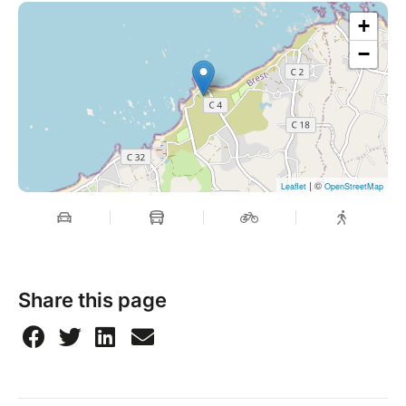
+
−
| ©
Leaflet
OpenStreetMap
Share this page