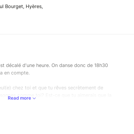
ul Bourget, Hyères,
 est décalé d'une heure. On danse donc de 18h30
la en compte.
ul(e) chez toi et que tu rêves secrètement de
rsonnes comme toi? Est-ce que tu aimerais que la
Read more
 vie mais que tu n'oses pas à cause de tes
s de mon âge", "je suis pas assez souple", "je sais
 aimes danser mais la technique et les
e te conviennent pas et que tu préfères
 jugement des autres peut aller jusqu'à te bloquer