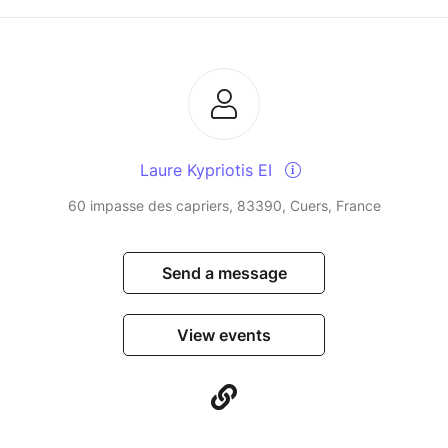
es portes et cérémonie d'ouverture en cercle
rtage
 la session en cercle
Laure Kypriotis EI
nt via le lien billetweb que je vous
60 impasse des capriers, 83390, Cuers, France
ement.
c un minimum de 8 participants! Limité à 20
Send a message
View events
ouffée d'air à Hyères au 18 avenue Paul Bourget.
ents confortables pour bien bouger.