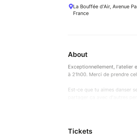
La Bouffée d'Air, Avenue Pa
France
About
Exceptionnellement, l'atelier
à 21h00. Merci de prendre ce
Est-ce que tu aimes danser se
partager ça avec d'autres pe
danse fasse plus partie de ta
pensées limitantes ("c'est plu
pas danser"...)? Est-ce que tu
chorégraphies t'ennuient et n
Tickets
l'improvisation? Est-ce que le