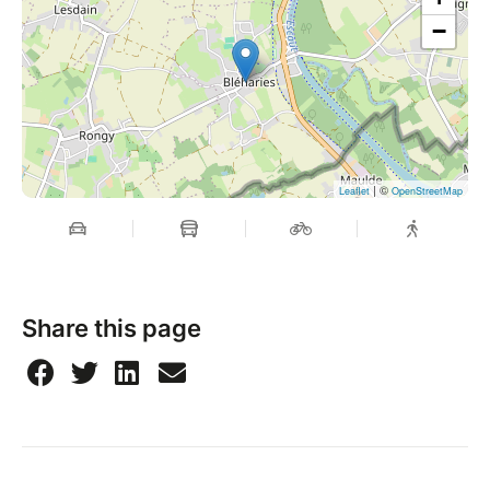
−
| ©
Leaflet
OpenStreetMap
Share this page