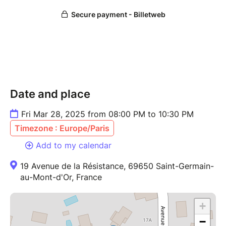
NON, explorer mes préjugés, etc.
tarif : 10€ à l'inscription + une participation
consciente sur place
Lieu : Les Choux Lents, habitat participatif au nord
de Lyon (dans notre belle salle commune avec
parquet)
Date and place
Accès : gare de st germain au mont d'or - 15 min
depuis part dieu, perrache, vaise, jean-macé
Fri Mar 28, 2025 from 08:00 PM to 10:30 PM
Parking : pas de place dans la propriété, allez place
Timezone : Europe/Paris
de l'église à 5 min à pied
Horaires : 20h-22h30
Add to my calendar
Accueil à partir de 19h45
19 Avenue de la Résistance, 69650 Saint-Germain-
au-Mont-d'Or, France
+
−