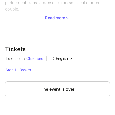
pleinement dans la danse, qu'on soit seul·e ou en
couple.
Read more
Ce feu, c’est notre énergie de vie, notre
enthousiasme, notre créativité, notre joie profonde.
Par le mouvement et la rencontre à l’autre, allons
sentir à quel point nous sommes vivant.e.
Tickets
Le tantra est une voie d'éveil, une manière de se
connecter à soi et d'élargir son champs de
conscience et affiner sa présence à l'autre... (et non
de pratiques sexuelles ! )
Je pratique le folk et en particulier dans
l'improvisation !
Je constate que le tantra m'emmène dans les
sensations et des questionnements qui me servent
dans la danse folk : densifier ma qualité de présence,
affiner ma connaissance de moi et ma capacité à dire