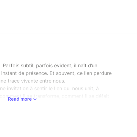
 Parfois subtil, parfois évident, il naît d’un
 instant de présence. Et souvent, ce lien perdure
ne trace vivante entre nous.
e invitation à sentir le lien qui nous unit, à
comment il se transforme, comment il se défait
Read more
 du lien, s’en approcher, s’en éloigner, le laisser
lien plus vaste apparaissait — celui du groupe, qui
sentiment d’unité ?
la simplicité du mouvement, le folk devient