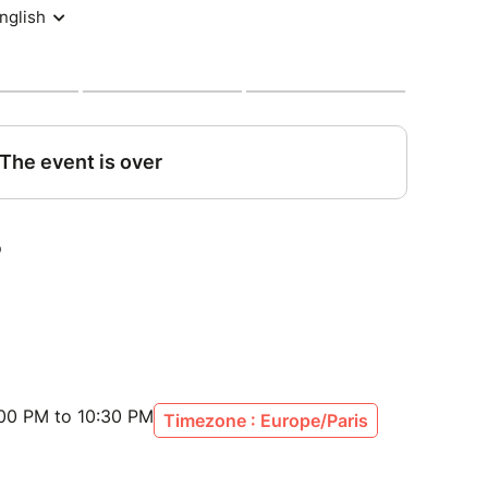
ne danse qui nous relie à nous-mêmes autant
irée, d’une manière ou d’une autre, nous serons
it : 15€
:00 PM to 10:30 PM
Timezone : Europe/Paris