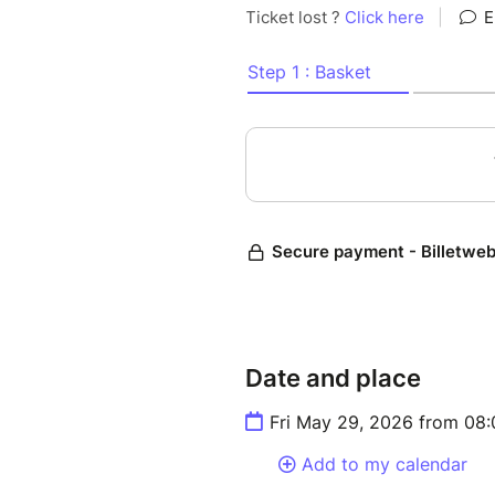
comme un mantra du corps, u
qu’aux autres.
Peut-être qu’à la fin de la so
tous un peu en lien.
Tarif normal : 25€ - Tarif rédu
Date and place
Fri May 29, 2026 from 08
Add to my calendar