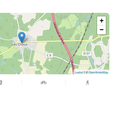
+
−
| ©
Leaflet
OpenStreetMap