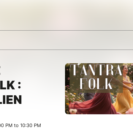
E
K :
LIEN
00 PM to 10:30 PM