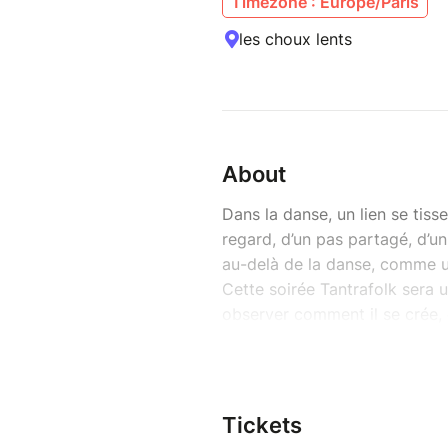
Timezone : Europe/Paris
les choux lents
About
Dans la danse, un lien se tisse.
regard, d’un pas partagé, d’un
au-delà de la danse, comme u
Cette soirée Tantrafolk sera un
observer comment il se crée, 
aussi. Jouer avec ce mouvement
respirer.
Et si, au fil de la soirée, un 
nous porte peu à peu vers un 
Tickets
Dans la répétition des pas et 