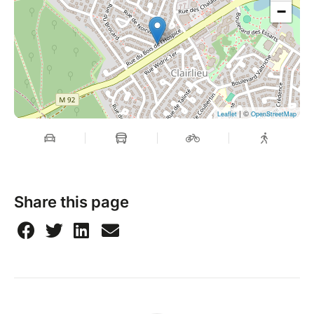
−
| ©
Leaflet
OpenStreetMap
Share this page