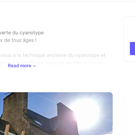
uverte du cyanotype
x de tous âges !
z-vous à la technique ancienne du cyanotype et
les aux magnifiques nuances de bleu au cours
Read more
el animé par Julie Mainguet.
ns au festival des minutes bleues sur le créneau
mmé ces nouveaux créneaux :
vendredi 31 octobre à 10h30 ou à 14h15 (durée
) - 15 € (5-14 ans)