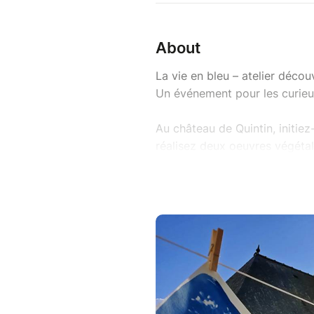
About
La vie en bleu – atelier déco
Un événement pour les curieu
Au château de Quintin, initie
réalisez deux oeuvres végéta
d’un atelier créatif et sensori
Face au succès des inscriptio
de 16h15, nous avons progra
Dimanche 26, mercredi 29 et 
1h30).
Tarif : 25 €(à partir de 15 ans
Matériel inclus