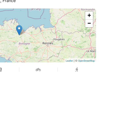
, France
+
−
| ©
Leaflet
OpenStreetMap