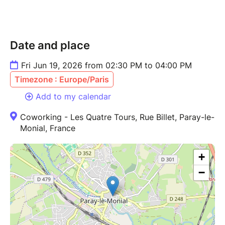
•Pour nous contacter :
=> 06 62 10 68 72
=>
nathalie@fg71.fr
Date and place
=> www.fg71.fr
Fri Jun 19, 2026 from 02:30 PM to 04:00 PM
Timezone : Europe/Paris
Add to my calendar
Coworking - Les Quatre Tours, Rue Billet, Paray-le-
Monial, France
+
−