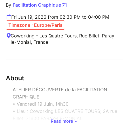
By
Facilitation Graphique 71
Fri Jun 19, 2026 from 02:30 PM to 04:00 PM
Timezone : Europe/Paris
Coworking - Les Quatre Tours, Rue Billet, Paray-
le-Monial, France
About
ATELIER DÉCOUVERTE de la FACILITATION
GRAPHIQUE
• Vendredi 19 Juin, 14h30
• Lieu : Coworking LES QUATRE TOURS; 2A rue
Billet, 71600 PARAY-LE-MONIAL
Read more
• Durée : 1 heure/1h30, suivi d'un temps pour un