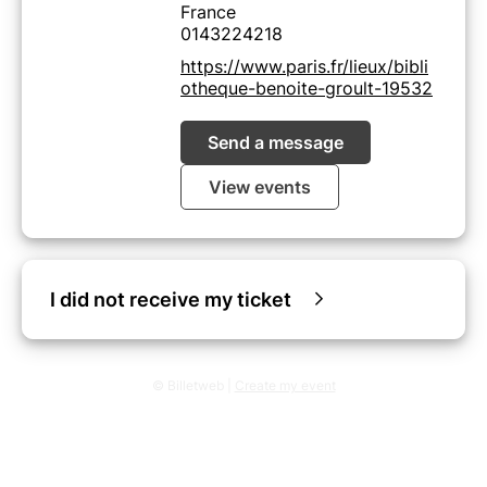
France
0143224218
https://www.paris.fr/lieux/bibli
otheque-benoite-groult-19532
Send a message
View events
I did not receive my ticket
© Billetweb |
Create my event