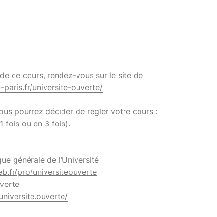
e ce cours, rendez-vous sur le site de
u-paris.fr/universite-ouverte/
 vous pourrez décider de régler votre cours :
1 fois ou en 3 fois).
que générale de l’Université
eb.fr/pro/universiteouverte
uverte
niversite.ouverte/