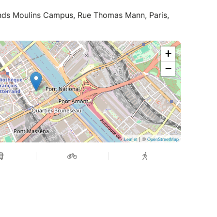
rands Moulins Campus, Rue Thomas Mann, Paris,
+
−
| ©
Leaflet
OpenStreetMap