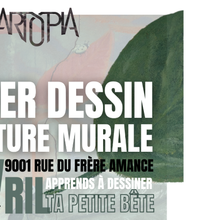
 17h - 18h30
ts et adultes à partir de 19h
adhérents | Gratuit pour les adhérents
aires seront à gagner !
oûter sera organisée sur place pour les plus
if sera aussi ouvert pour l'occasion ;)
passionné, nous accueillons tous les artistes en
ludique et inspirant. C'est aussi une belle
r de ces pratiques !