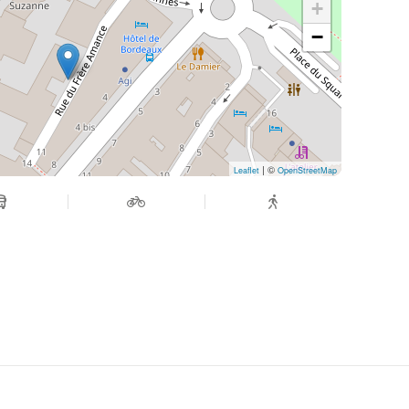
+
−
| ©
Leaflet
OpenStreetMap