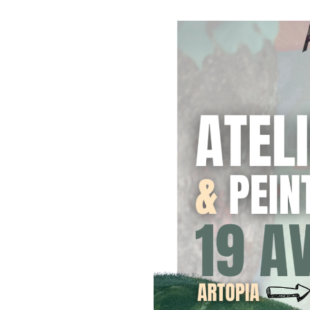
* Battle de dessin 6-15 ans
* Battle de dessin adolescen
- Tarifs : 5€ pour les non 
Différents lots de nos parten
Une vente de crêpes pour le g
gourmands, notre bar associat
Que tu sois débutant ou déjà 
herbe pour un moment créatif, 
occasion pour échanger autou