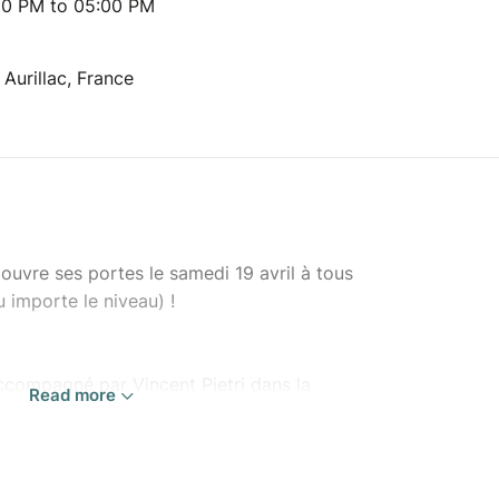
00 PM to 05:00 PM
Aurillac, France
 ouvre ses portes le samedi 19 avril à tous
u importe le niveau) !
ccompagné par Vincent Pietri dans la
Read more
ion des petites bêtes du papier au mur
h, 16h
ts | 5€ pour les adhérents