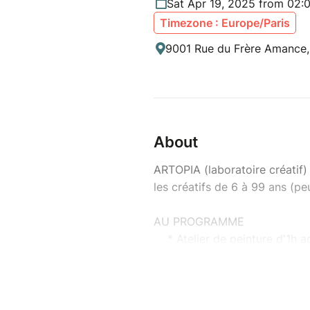
Sat Apr 19, 2025 from 02:
Timezone : Europe/Paris
9001 Rue du Frère Amance, 
About
ARTOPIA (laboratoire créatif)
les créatifs de 6 à 99 ans (pe
AU PROGRAMME
* Atelier de peinture d'1h a
découverte de l'illustrat
intérieur.
3 créneaux au choix 14, 15
- Tarifs : 10€ non adhéren