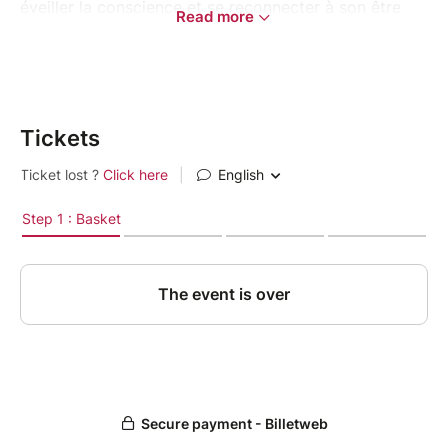
éveiller la conscience et se reconnecter à son être
Read more
profond.
Offrez-vous une parenthèse hors du temps à travers
un atelier en 3 étapes, mêlant partage, soins sonores
et exploration intérieure.
Tickets
1er temps : Accueil des émotions & guidance
intuitive
Nous commencerons par un cercle de parole afin de
sonder les émotions du moment, déposer ce qui a
besoin d’être exprimé et partager nos ressentis dans
un espace bienveillant.
Les oracles viendront accompagner ce temps
d’introspection et apporter des messages inspirants
et éclairants.
2e temps : Tête-à-tête vibratoire avec le Gong
Vivez une expérience immersive et puissante grâce