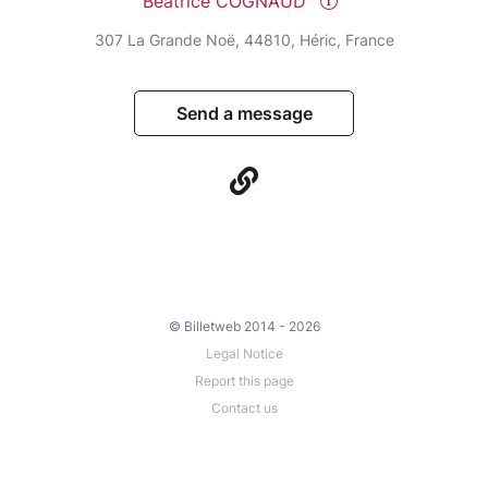
Béatrice COGNAUD
CONTRE INDICATION : pour les femmes enceintes,
307 La Grande Noë, 44810, Héric, France
les personnes souffrants : d’acouphènes, de maladies
psychologiques importantes, d'épilepsie, puisqu'il y a
Send a message
une action sur les ondes cérébrales. Adultes
uniquement.
* La place est non remboursable si l'ATELIER est
annulé par manque de participants, (minimum deux
personnes) ou raisons personnelles qui vous seront
communiqués la veille.
Il sera reporté à une date ultérieure en fonction de
© Billetweb 2014 - 2026
vos disponibilités.
Legal Notice
Report this page
Contact us